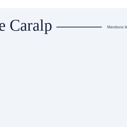
e Caralp
Mentions l