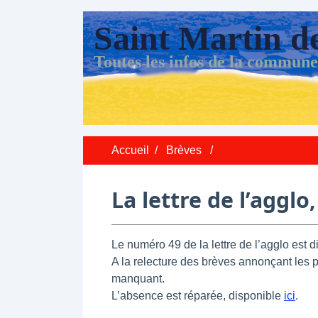
Saint Martin d
Toutes les infos de la commune
Accueil
/
Brèves
/
La lettre de l’aggl
Le numéro 49 de la lettre de l’agglo est 
A la relecture des brèves annonçant les pu
manquant.
L’absence est réparée, disponible
ici
.