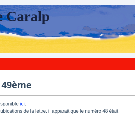
e Caralp
o, 49ème
disponible
ici
.
bications de la lettre, il apparait que le numéro 48 était